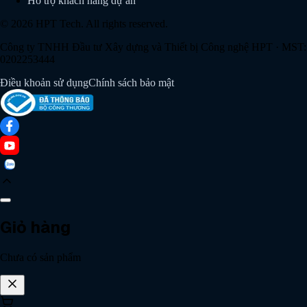
Hỗ trợ khách hàng dự án
© 2026 HPT Tech. All rights reserved.
Công ty TNHH Đầu tư Xây dựng và Thiết bị Công nghệ HPT
· MST:
0202253444
Điều khoản sử dụng
Chính sách bảo mật
Giỏ hàng
Chat với AI HPT
Phản hồi ngay 24/7
Chưa có sản phẩm
Tư vấn qua Zalo
8:30 - 17:30
HPT Tech