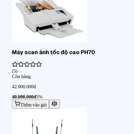
Máy scan ảnh tốc độ cao PH70
(
5
)
Còn hàng
42.000.000đ
40.000.000đ
5%
Thêm vào giỏ