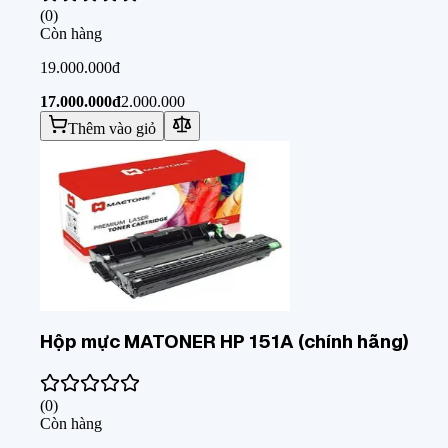
(
0
)
Còn hàng
19.000.000đ
17.000.000đ
2.000.000
Thêm vào giỏ
Hộp mực MATONER HP 151A (chính hãng)
(
0
)
Còn hàng