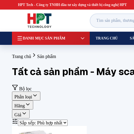
HPT Tech
- Công ty TNHH đầu tư xây dựng và thiết bị công nghệ HPT
DANH MỤC SẢN PHẨM
TRANG CHỦ
S
Trang chủ
Sản phẩm
Tất cả sản phẩm
- Máy sca
Bộ lọc
Phân loại
Hãng
Giá