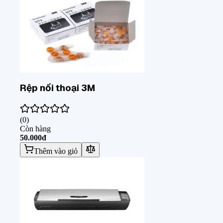
Rệp nối thoại 3M
(
0
)
Còn hàng
50.000đ
Thêm vào giỏ