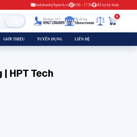
kinhdoanh@hpttech.vn
8:00 - 17:30
Hỗ trợ kỹ thuật
0
Hotline 24/7
Hệ thống
0967286889
Showroom
GIỚI THIỆU
TUYỂN DỤNG
LIÊN HỆ
g | HPT Tech