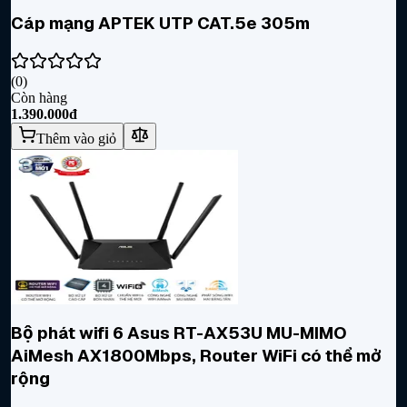
Cáp mạng APTEK UTP CAT.5e 305m
(
0
)
Còn hàng
1.390.000đ
Thêm vào giỏ
Bộ phát wifi 6 Asus RT-AX53U MU-MIMO
AiMesh AX1800Mbps, Router WiFi có thể mở
rộng