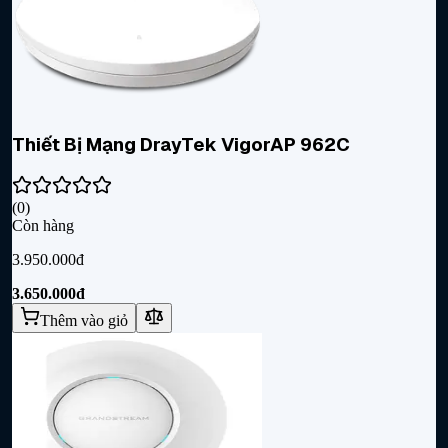
Thiết Bị Mạng DrayTek VigorAP 962C
(
0
)
Còn hàng
3.950.000đ
3.650.000đ
Thêm vào giỏ