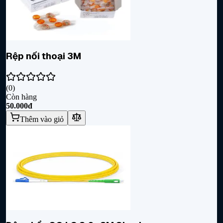
Rệp nối thoại 3M
(
0
)
Còn hàng
50.000đ
Thêm vào giỏ