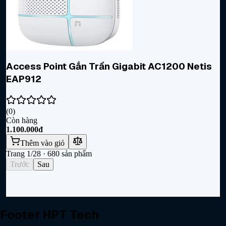
Access Point Gắn Trần Gigabit AC1200 Netis
EAP912
(
0
)
Còn hàng
1.100.000đ
Thêm vào giỏ
Trang
1
/
28
·
680
sản phẩm
Trước
Sau
Footer HPT Tech