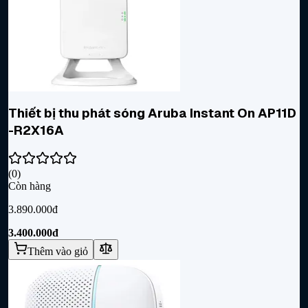
Thiết bị thu phát sóng Aruba Instant On AP11D
-R2X16A
(
0
)
Còn hàng
3.890.000đ
3.400.000đ
Thêm vào giỏ