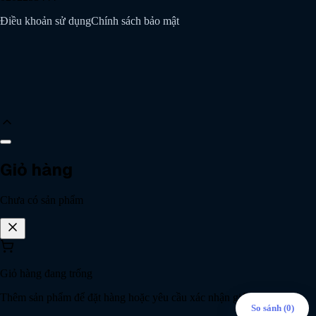
Điều khoản sử dụng
Chính sách bảo mật
Giỏ hàng
Chat với AI HPT
Phản hồi ngay 24/7
Chưa có sản phẩm
Tư vấn qua Zalo
8:30 - 17:30
HPT Tech
Agent online
Facebook Messenger
Giỏ hàng đang trống
8:30 - 17:30
Thêm sản phẩm để đặt hàng hoặc yêu cầu xác nhận giá.
Em đang online ạ. Anh/chị vui lòng
So sánh (
0
)
Gọi
0967 286 889
để lại nội dung cần hỗ trợ, em sẽ