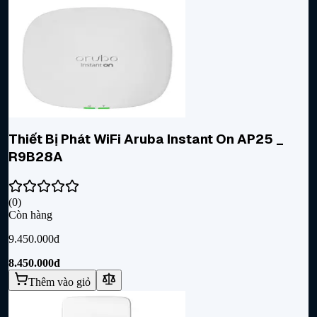
Thiết Bị Phát WiFi Aruba Instant On AP25 _
R9B28A
(
0
)
Còn hàng
9.450.000đ
8.450.000đ
Thêm vào giỏ