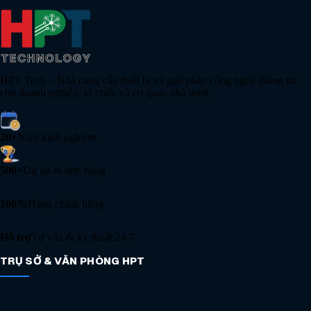
HPT Tech – Nhà cung cấp thiết bị và giải pháp công nghệ thông tin
cho doanh nghiệp, tổ chức và cơ quan nhà nước.
20+
Năm kinh nghiệm
500+
Dự án & đơn hàng
100%
Hàng chính hãng
Hỗ trợ
Tư vấn & kỹ thuật 24/7
TRỤ SỞ & VĂN PHÒNG HPT