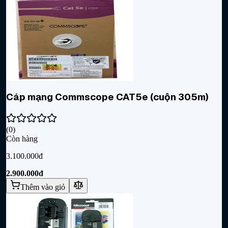
Cáp mạng Commscope CAT5e (cuộn 305m)
(
0
)
Còn hàng
3.100.000đ
2.900.000đ
Thêm vào giỏ