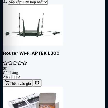
Router Wi-Fi APTEK L300
(
0
)
Còn hàng
2.450.000đ
Thêm vào giỏ