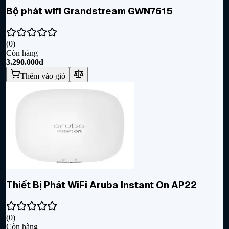
Bộ phát wifi Grandstream GWN7615
(
0
)
Còn hàng
3.290.000đ
Thêm vào giỏ
Thiết Bị Phát WiFi Aruba Instant On AP22
(
0
)
Còn hàng