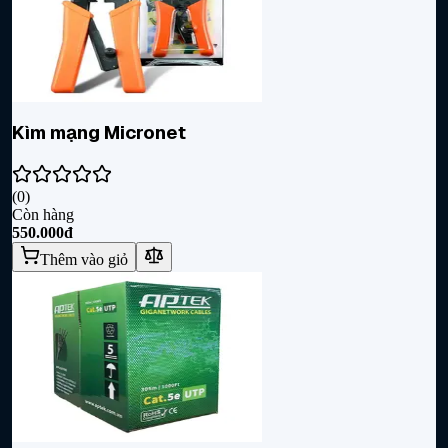
Kìm mạng Micronet
(
0
)
Còn hàng
550.000đ
Thêm vào giỏ