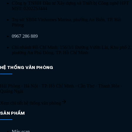
Công ty TNHH Đầu tư Xây dựng và Thiết bị Công nghệ HPT
MST:
0202253444
Trụ sở: SB04 Vinhomes Marina, phường An Biên, TP. Hải
Phòng
0967 286 889
Chi nhánh Hồ Chí Minh: 156/3/1 Đường Vườn Lài, Khu phố 2,
phường An Phú Đông, TP. Hồ Chí Minh
HỆ THỐNG VĂN PHÒNG
Hải Phòng · Hà Nội · TP. Hồ Chí Minh · Cần Thơ · Thanh Hóa ·
Quảng Ngãi
Xem chi tiết hệ thống văn phòng
SẢN PHẨM
Máy scan