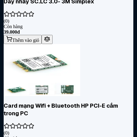
Dây nhẩy SC.LC 3.0- 3M Simplex
(
0
)
Còn hàng
39.000đ
Thêm vào giỏ
Card mạng Wifi + Bluetooth HP PCI-E cắm
trong PC
(
0
)