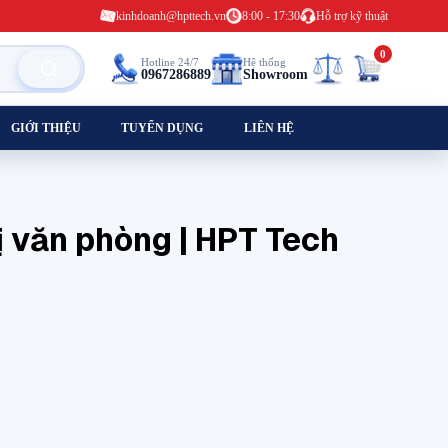
kinhdoanh@hpttech.vn
8:00 - 17:30
Hỗ trợ kỹ thuật
0
Hotline 24/7
Hệ thống
0967286889
Showroom
GIỚI THIỆU
TUYỂN DỤNG
LIÊN HỆ
ị văn phòng | HPT Tech