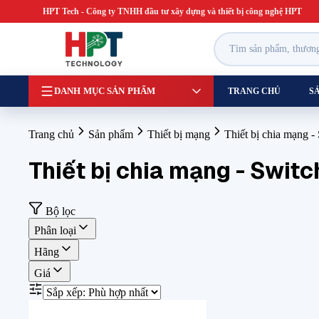
HPT Tech
- Công ty TNHH đầu tư xây dựng và thiết bị công nghệ HPT
DANH MỤC SẢN PHẨM
TRANG CHỦ
S
Trang chủ
Sản phẩm
Thiết bị mạng
Thiết bị chia mạng -
Thiết bị chia mạng - Switc
Bộ lọc
Phân loại
Hãng
Giá