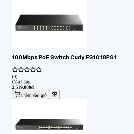
100Mbps PoE Switch Cudy FS1018PS1
(
0
)
Còn hàng
2.519.000đ
Thêm vào giỏ