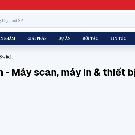
ẢN PHẨM
GIẢI PHÁP
DỰ ÁN
ĐỐI TÁC
TIN TỨC
 Switch
h
- Máy scan, máy in & thiết b