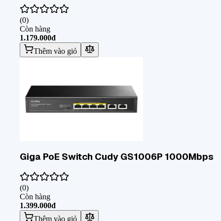
(
0
)
Còn hàng
1.179.000đ
Thêm vào giỏ
Giga PoE Switch Cudy GS1006P 1000Mbps
(
0
)
Còn hàng
1.399.000đ
Thêm vào giỏ